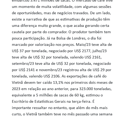
embarcou 3.471 milhões de sacas. O mercado de café vive
um momento de muita volatilidade, com algumas sessões
de oportunidades, mas de negócios travados. De um lado,
existe a narrativa de que as estimativas de produção têm
uma diferença muito grande, o que acaba gerando certa
cautela por parte do comprador. O produtor também tem
pouca participação. Já na Bolsa de Londres, o dia foi
marcado por valorização nos preços. Maio/23 teve alta de
US$ 37 por tonelada, negociado por US$ 2177, julho/23
teve alta de US$ 32 por tonelada, valendo US$ 2161,
setembro/23 teve alta de US$ 32 por tonelada, negociado
por US$ 2141 e novembro/23 registrou alta de US$ 29 por
tonelada, valendo US$ 2106. As exportações de café do
Vietnã devem ter caído 13,1% nos primeiros dois meses de
2023 em relação ao ano anterior, para 323.000 toneladas,
equivalente a 5 milhões de sacas de 60 kg, estimou o
Escritório de Estatísticas Gerais na terça-feira. É
importante ressaltar no entanto, que além do mês mais
curto, o Vietnã também teve no mês passado uma semana