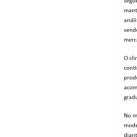
segu
mant
anál
send
merc
O cl
cont
prod
acom
gradu
No m
mode
diant