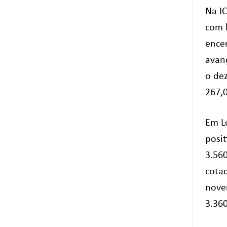
Na I
com l
ence
avan
o de
267,
Em L
posi
3.56
cota
nove
3.36