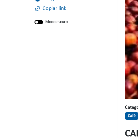
Copiar link
Modo escuro
Catego
Café
CA