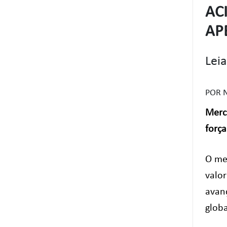
AC
AP
Leia
POR 
Merc
forç
O me
valor
avan
globa