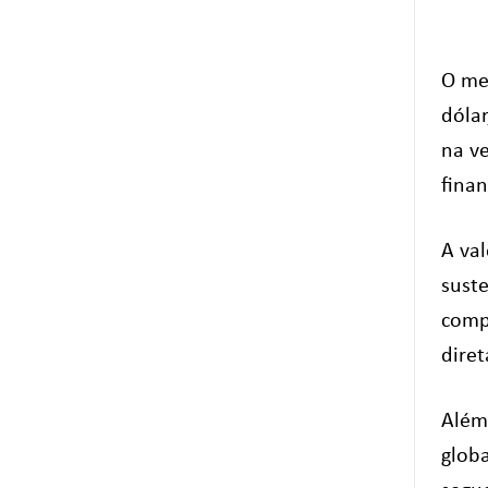
O me
dólar
na v
finan
A va
sust
compe
dire
Além
globa