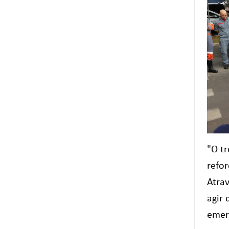
"O t
refo
Atra
agir 
emer