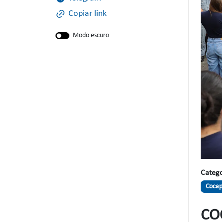
Copiar link
Modo escuro
Catego
Coca
CO