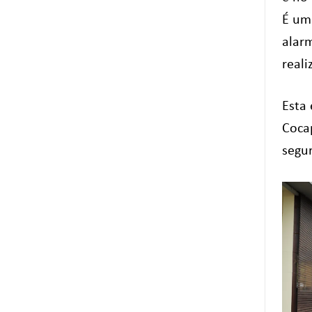
É um
alar
reali
Esta
Coca
segu