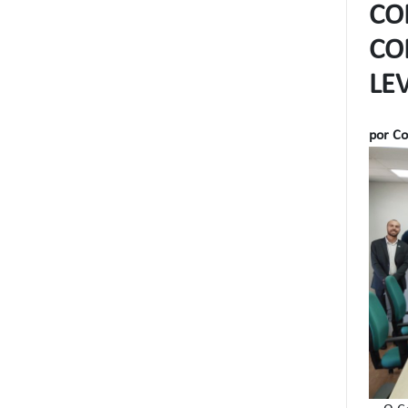
CO
CO
LE
por C