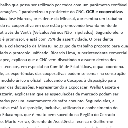
balho que possa ser utilizado por todos com um parâmetro confiável
ormações. " parabenizou o presidente do CNC.
OCB e cooperativas
vidas
José Marcos, presidente da Minasul, apresentou um trabalho
ado na cooperativa em que estão promovendo levantamento de
através de Vant's (Veículos Aéreos Não Tripulados). Segundo ele, o
o é promissor, e está com 75% de assertividade. O presidente
iu a colaboração da Minasul no grupo de trabalho proposto para qu
riado o protocolo unificado. Ricardo Lima, superintendente comercial
apec, explicou que o CNC vem discutindo o assunto dentro dos
s técnicos, em especial no Comitê de Estatísticas, o qual coordena.
le, as experiências das cooperativas podem se somar na construção
modelo único e oficial, colocando a Cocapec à disposição para
ipar das discussões. Representando a Expocacer, Wellis Caixeta e
azzarin, explicaram que as especulações de mercado podem ser
adas por um levantamento de safra conunto. Segundo eles, a
ativa está à disposição, inclusive, utilizando o conhecimento do
o Educampo, que é muito bem sucedido na Região do Cerrado
o. Mário Ferraz, Gerente de Assistência Técnica e Guilherme