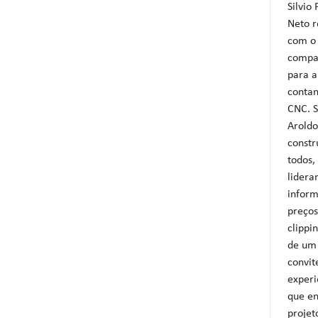
Silvio
Neto r
com o 
compan
para a
contan
CNC. S
Aroldo
constr
todos,
lidera
inform
preços
clippi
de um
convit
experi
que en
projet