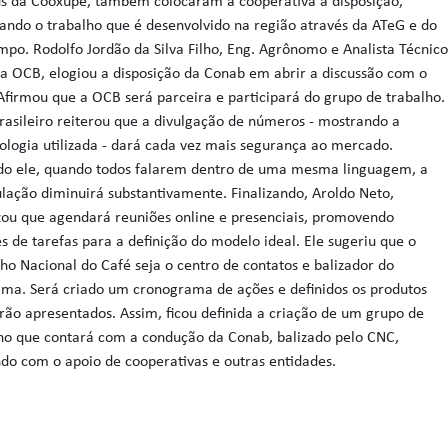
us da Cooxupé, também colocaram a cooperativa à disposição,
ando o trabalho que é desenvolvido na região através da ATeG e do
po. Rodolfo Jordão da Silva Filho, Eng. Agrônomo e Analista Técnic
a OCB, elogiou a disposição da Conab em abrir a discussão com o
 Afirmou que a OCB será parceira e participará do grupo de trabalho.
Brasileiro reiterou que a divulgação de números - mostrando a
logia utilizada - dará cada vez mais segurança ao mercado.
do ele, quando todos falarem dentro de uma mesma linguagem, a
lação diminuirá substantivamente. Finalizando, Aroldo Neto,
zou que agendará reuniões online e presenciais, promovendo
es de tarefas para a definição do modelo ideal. Ele sugeriu que o
ho Nacional do Café seja o centro de contatos e balizador do
ma. Será criado um cronograma de ações e definidos os produtos
rão apresentados. Assim, ficou definida a criação de um grupo de
ho que contará com a condução da Conab, balizado pelo CNC,
do com o apoio de cooperativas e outras entidades.