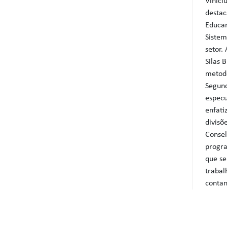
Vinici
destac
Educam
Sistem
setor.
Silas 
metodo
Segun
especu
enfati
divisõ
Consel
progra
que se
trabal
contan