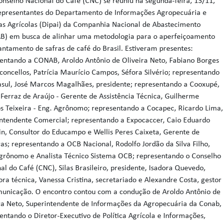
elho Nacional do Café (CNC) se reuniu na segunda-feira, 13/11,
epresentantes do Departamento de Informações Agropecuária e
cas Agrícolas (Dipai) da Companhia Nacional de Abastecimento
B) em busca de alinhar uma metodologia para o aperfeiçoamento
antamento de safras de café do Brasil. Estiveram presentes:
entando a CONAB, Aroldo Antônio de Oliveira Neto, Fabiano Borges
concellos, Patrícia Maurício Campos, Séfora Silvério; representando
sul, José Marcos Magalhães, presidente; representando a Cooxupé,
Ferraz de Araújo - Gerente de Assistência Técnica, Guilherme
os Teixeira - Eng. Agrônomo; representando a Cocapec, Ricardo Lima
ntendente Comercial; representando a Expocaccer, Caio Eduardo
in, Consultor do Educampo e Wellis Peres Caixeta, Gerente de
s; representando a OCB Nacional, Rodolfo Jordão da Silva Filho,
grônomo e Analista Técnico Sistema OCB; representando o Conselho
al do Café (CNC), Silas Brasileiro, presidente, Isadora Quevedo,
ora técnica, Vanessa Cristina, secretariado e Alexandre Costa, gestor
unicação. O encontro contou com a condução de Aroldo Antônio de
ra Neto, Superintendente de Informações da Agropecuária da Conab,
entando o Diretor-Executivo de Política Agrícola e Informações,