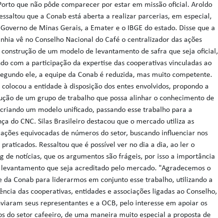
 Porto que não pôde comparecer por estar em missão oficial. Aroldo
essaltou que a Conab está aberta a realizar parcerias, em especial,
Governo de Minas Gerais, a Emater e o IBGE do estado. Disse que a
hia vê no Conselho Nacional do Café o centralizador das ações
 construção de um modelo de levantamento de safra que seja oficial
do com a participação da expertise das cooperativas vinculadas ao
egundo ele, a equipe da Conab é reduzida, mas muito competente.
 colocou a entidade à disposição dos entes envolvidos, propondo a
ução de um grupo de trabalho que possa alinhar o conhecimento de
 criando um modelo unificado, passando esse trabalho para a
nça do CNC. Silas Brasileiro destacou que o mercado utiliza as
ações equivocadas de números do setor, buscando influenciar nos
 praticados. Ressaltou que é possível ver no dia a dia, ao ler o
ng de notícias, que os argumentos são frágeis, por isso a importância
 levantamento que seja acreditado pelo mercado. "Agradecemos o
e da Conab para liderarmos em conjunto esse trabalho, utilizando a
ência das cooperativas, entidades e associações ligadas ao Conselho,
viaram seus representantes e a OCB, pelo interesse em apoiar os
os do setor cafeeiro, de uma maneira muito especial a proposta de