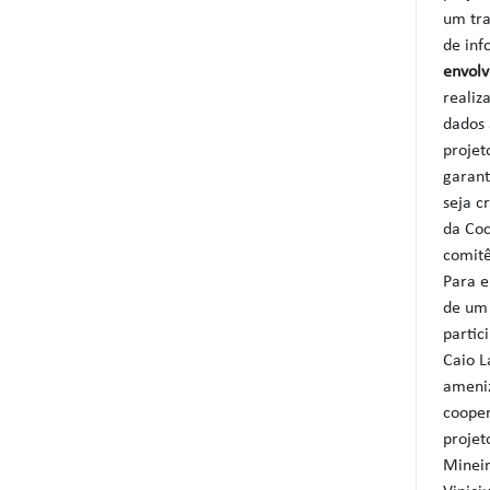
um tra
de inf
envol
realiz
dados 
projet
garant
seja c
da Coc
comitê
Para e
de um 
partic
Caio L
ameniz
cooper
projet
Mineir