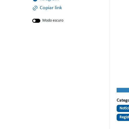
Copiar link
Modo escuro
Catego
Notíc
Regis