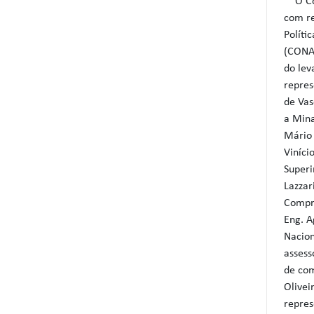
O Cons
com r
Políti
(CONA
do lev
repres
de Vas
a Mina
Mário 
Viníci
Superi
Lazzar
Compra
Eng. A
Nacion
assess
de com
Olivei
repres