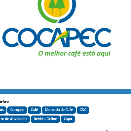
rias:
ias
Cocapec
Café
Mercado de Café
CNC
tro de Atividades
Revista Online
Capa