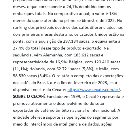
proporcionando uma receita de US$ 275,6 milhões nos dois
meses, o que corresponde a 24,7% do obtido com os
embarques totais. No comparativo anual, o valor é 18%
menor do que o aferido no primeiro bimestre de 2022. No
ranking dos principais destinos dos cafés diferenciados nos
dois primeiros meses deste ano, os Estados Unidos estão na
ponta, com a aquisição de 297.184 sacas, o equivalente a
27,4% do total desse tipo de produto exportado. Na
sequência, vêm Alemanha, com 183.612 sacas e
representatividade de 16,9%; Bélgica, com 120.410 sacas
(11,1%); Holanda, com 62.721 sacas (5,8%); e Itália, com
58.530 sacas (5,4%). O relatório completo das exportações
dos cafés do Brasil, até o fim de fevereiro de 2023, está
disponível no site do Cecafé:
https://www.cecafe.com.br/
.
SOBRE O CECAFÉ
Fundado em 1999, o Cecafé representa e
promove ativamente o desenvolvimento do setor
exportador de café no âmbito nacional e internacional. A
entidade oferece suporte às operações do segmento por
meio do intercâmbio de inteligência de dados, ações