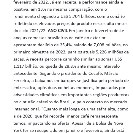
fevereiro de 2022. Já em receita, a performance ainda é
positiva, em 13% na mesma comparação, com o
rendimento chegando a US$ 5,704 bilhões, com o cenário
refletindo os elevados preços do produto nesses oito meses
do ciclo 2021/22.
ANO CIVIL
Em janeiro e fevereiro deste
ano, as remessas brasileiras de café ao exterior
apresentam declínio de 25,4%, saindo de 7,008 milhões, no
primeiro bimestre de 2022, para os atuais 5,226 milhões de
sacas. A receita percorre caminho similar ao somar US$
1,117 bilhão, ou queda de 28,8% ante mesmo intervalo
antecedente. Segundo o presidente do Cecafé, Márcio
Ferreira, a baixa nos embarques se justifica pelo período de
entressafra, após duas colheitas menores, impactadas por
adversidades climáticas em importantes regiões produtoras
no cinturão cafeeiro do Brasil, e pelo contexto do mercado
internacional. “Quanto mais longe de uma safra alta, como
a de 2020, que foi recorde, menos café remanescente
temos, impactando na oferta. Apesar de a Bolsa de Nova
York ter se recuperado em janeiro e fevereiro, ainda está