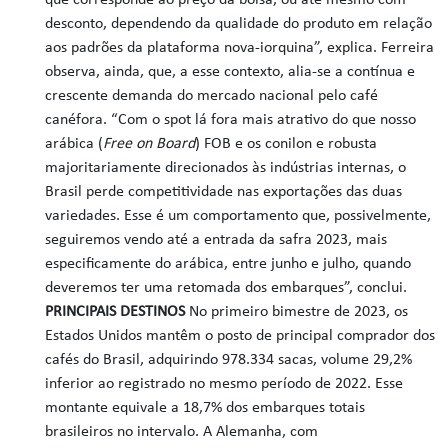
que corresponde ao preço da bolsa, ou até mesmo com
desconto, dependendo da qualidade do produto em relação
aos padrões da plataforma nova-iorquina”, explica. Ferreira
observa, ainda, que, a esse contexto, alia-se a contínua e
crescente demanda do mercado nacional pelo café
canéfora. “Com o spot lá fora mais atrativo do que nosso
arábica (
Free on Board
) FOB e os conilon e robusta
majoritariamente direcionados às indústrias internas, o
Brasil perde competitividade nas exportações das duas
variedades. Esse é um comportamento que, possivelmente,
seguiremos vendo até a entrada da safra 2023, mais
especificamente do arábica, entre junho e julho, quando
deveremos ter uma retomada dos embarques”, conclui.
PRINCIPAIS DESTINOS
No primeiro bimestre de 2023, os
Estados Unidos mantêm o posto de principal comprador dos
cafés do Brasil, adquirindo 978.334 sacas, volume 29,2%
inferior ao registrado no mesmo período de 2022. Esse
montante equivale a 18,7% dos embarques totais
brasileiros no intervalo. A Alemanha, com