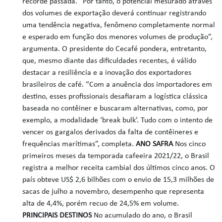
recorde passada. “Por tanto, o potencial mesurado através
dos volumes de exportação deverá continuar registrando
uma tendência negativa, fenômeno completamente normal
e esperado em função dos menores volumes de produção”,
argumenta. O presidente do Cecafé pondera, entretanto,
que, mesmo diante das dificuldades recentes, é válido
destacar a resiliência e a inovação dos exportadores
brasileiros de café. “Com a anuência dos importadores em
destino, esses profissionais desafiaram a logística clássica
baseada no contêiner e buscaram alternativas, como, por
exemplo, a modalidade ‘break bulk’. Tudo com o intento de
vencer os gargalos derivados da falta de contêineres e
frequências marítimas”, completa.
ANO SAFRA
Nos cinco
primeiros meses da temporada cafeeira 2021/22, o Brasil
registra a melhor receita cambial dos últimos cinco anos. O
país obteve US$ 2,6 bilhões com o envio de 15,3 milhões de
sacas de julho a novembro, desempenho que representa
alta de 4,4%, porém recuo de 24,5% em volume.
PRINCIPAIS DESTINOS
No acumulado do ano, o Brasil