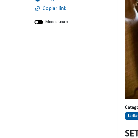
Copiar link
Modo escuro
Catego
tarif
SE