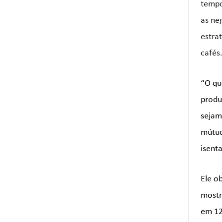
tempo
as ne
estrat
cafés
“O qu
produ
sejam
mútuo
isent
Ele o
mostr
em 12