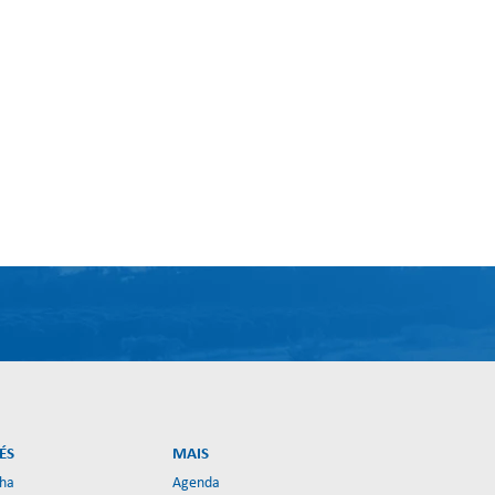
ÉS
MAIS
lha
Agenda