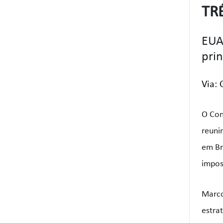
TR
EUA
prin
Via: 
O Con
reuni
em Br
impos
Marco
estra