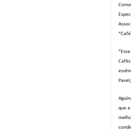
Conse
Espec
Assoc
“Café
“Essa
Cafés
essên
Pavel
Aguina
que a
melho
condi