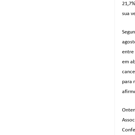
21,7%
sua v
Segun
agost
entre
em ab
cance
para 
afirm
Ontem
Associ
Confe